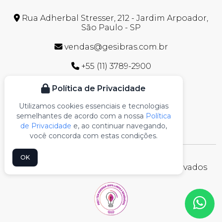
Rua Adherbal Stresser, 212 - Jardim Arpoador,
São Paulo - SP
vendas@gesibras.com.br
+55 (11) 3789-2900
0800.700.2900
Política de Privacidade
+55 (11) 96496-9073
Utilizamos cookies essenciais e tecnologias
semelhantes de acordo com a nossa
Política
de Privacidade
e, ao continuar navegando,
você concorda com estas condições.
OK
Gesibrás © 2026 - Todos os Direitos Reservados